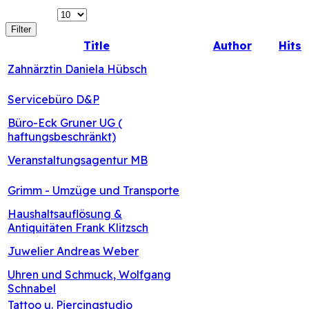
Display #
Filter
Title
Author
Hits
Written by:
Hits:
Zahnärztin Daniela Hübsch
Peter Kehrer
0
Written by:
Hits:
Servicebüro D&P
Peter Kehrer
0
Büro-Eck Gruner UG (
Written by:
Hits:
haftungsbeschränkt)
Peter Kehrer
0
Written by:
Hits:
Veranstaltungsagentur MB
Peter Kehrer
0
Written by:
Hits:
Grimm - Umzüge und Transporte
Peter Kehrer
0
Haushaltsauflösung &
Written by:
Hits:
Antiquitäten Frank Klitzsch
Peter Kehrer
0
Written by:
Hits:
Juwelier Andreas Weber
Peter Kehrer
0
Uhren und Schmuck, Wolfgang
Written by:
Hits:
Schnabel
Peter Kehrer
0
Tattoo u. Piercingstudio
Written by:
Hits: