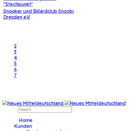
"Stechpunkt"
Peter Kehrer
0
Snooker und Billardclub Snoobi
Written by:
Hits:
Dresden e.V.
Peter Kehrer
0
1
2
3
4
5
6
7
Page 1 of 7
Search
">
Home
Kunden