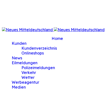
/www/htdocs/w01da474/MigrationTest/plugins/syst
on line
471
Warning
: Undefined property: stdClass::$menualign in
/www/htdocs/w01da474/MigrationTest/plugins/syst
on line
477
current-item active">
Home
Kunden
Kundenverzeichnis
Onlineshops
News
Eilmeldungen
Polizeimeldungen
Verkehr
Wetter
Werbeagentur
Medien
Kunden
Filters