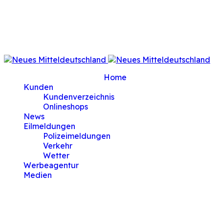
/www/htdocs/w01da474/MigrationTest/plugins/syst
on line
471
Warning
: Undefined property: stdClass::$menualign in
/www/htdocs/w01da474/MigrationTest/plugins/syst
on line
477
current-item active">
Home
Kunden
Kundenverzeichnis
Onlineshops
News
Eilmeldungen
Polizeimeldungen
Verkehr
Wetter
Werbeagentur
Medien
Einbruch in ein Dönergeschäft |
Tatverdächtiger bei Einbruch