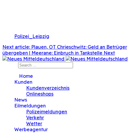
Weiterfahrt untersagt. Bei einem Mercedes Benz
Sprinter ergab eine Wiegung eine Überladung von fast
40 Prozent. Der 56-Jährige (rumänisch) muss daher
neben einem Punkt im Fahreignungsregister mit einem
Bußgeld von mehr als 200 Euro rechnen. (sl)
Polizei_Leipzig
Next article: Plauen, OT Chrieschwitz: Geld an Betrüger
übergeben | Meerane: Einbruch in Tankstelle
Next
Search
">
Home
Kunden
Kundenverzeichnis
Onlineshops
News
Eilmeldungen
Polizeimeldungen
Verkehr
Wetter
Werbeagentur